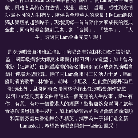
《林子祥Lamusical 2019演唱會澳門站》。阿Lam經典金曲無
數，風格各具特色由激情、浪漫、幽默、哲理、感性到友情
訴盡不同的人生階段，陪伴著全球華人的成長！阿Lam將以
獨步樂壇的超強嗓子，現場演繹一首首陪伴大家成長的經典
金曲，同時增添音樂劇元素，將「音樂」、「故事」、「人
生」透過阿Lam金曲完美呈現！
是次演唱會幕後班底強勁：演唱會海報由林海峰任設計總
監；國際級攝影大師夏永康親自操刀阿Lam造型；加上曾為
電影【狂舞派】任舞蹈編排的著名排舞師麥秋成會為演唱會
編排連場大型歌舞。除了阿Lam會聯同三位活力十足，唱而
優則演的歌手 - 林德信、胡琳、小肥及十足創意的鄭丹瑞(旦
哥)演出外，旦哥同時會聯同林子祥出任演唱會創作總監，
以阿Lam經典廣東金曲串連成一個完整的人生故事，當中有
你、有我、有每一個香港人的經歷！監製唐婉兒聯同21歲年
青導演陳恩碩聯手製作，加上經驗豐富的演唱會總監蕭潮順
和葉麗芬雲集香港舞台界精英，攜手為林子祥打造全新
Lamusical，希望為演唱會開創一個全新風采！