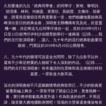
久別重逢的九位「經典同學會」的同學仔：黃翊、黎明詩、
胡渭康、林利、何婉盈、黃寶欣、莫鎮賢、文佩玲、陸家
俊，因電視音樂節目而再度聚首一堂，他們相繼地重拾咪高
峰演出昔日的經典金曲，演唱會主辦機構有見及此，於是靈
機一觸，決定將這九位同學仔湊在一起，並於2019年9月11
日至12日假灣仔伊利沙伯體育館舉行一連兩場《記得……我
們的主打歌演唱會》，讓八、九十年代的流行經典歌曲重現
眼前，門票設於2019年6月10日公開發售。
八、九十年代的樂壇可說是金光閃閃，除了九位歌手以外，
還有不少舉足輕重的人物留下令人深刻的作品。《記得……
我們的主打歌演唱會》有幸邀請到仇雲峰和袁志偉擔任特別
嘉賓，一眾歌迷大飽耳福。
這次的演唱會絕不只是聽聽懷舊經典歌而已，不少的歌曲更
被重新編上舞步，一眾歌手除了開金口之外，更會熱舞一
番，實行將伊館氣氛再度升溫！作為歌迷的你們，不用忌
諱，隨音樂大膽地擺動身體吧！現場的大熒幕還會播放每首