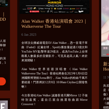
站｜
ODD
Alan Walker 香港站演唱會 2023｜
Walkerverse The Tour
6 Jan 2023
人巡
全球頂尖挪威籍電音DJ Alan Walker，憑一首電子單
a舉辦
曲《Faded》紅遍全球，Spotify播放量超過13億次和
會！
YouTube MV點擊率達29億次，成為YouTube上全球
觀看人數最多的音樂影片，可見其超高人氣！終於
的演
來港開騷！
票，5
新
He
Alan Walker世界巡迴演唱會《Alan Walker
Walkerverse The Tour》香港站將會在2023年1月6日亞
11 
洲國際博覽館Arena舉行，Alan Walker的粉絲千萬不
要錯過！門票將於12月9日 10:00am Cityline公開發售
吳若
喇！
是
傷
今次香港站Alan Walker 誠邀香港天團Mirror 12 子做
火
特別嘉賓，還自己親自挑選歌曲跟Mirror
《越
Crossover！
積觀