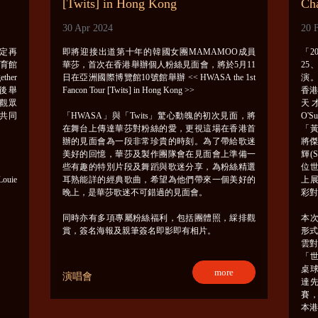
[Twits] in Hong Kong
Ch
30 Apr 2024
20 
決定再
即將迎接出道第十年的韓國女團MAMAMOO成員
「2
體育館
華莎，首次在香港舉辦個人粉絲見面會，將於5月11
25
her
日在亞洲國際博覽館10號館舉辦 << HWASA the 1st
演
節後舉
Fancon Tour [Twits] in Hong Kong >>
香
位觀眾
天才
共同
「HWASA」與「Twits」驚心動魄的初次見面，將
O'S
在舞台上傳達華莎對粉絲的愛，更視這場在香港首
「黃
辦的見面會為一段非常珍貴的時刻。為了帶給歌迷
將傑
美好的回憶，華莎及製作團隊會在見面會上準備一
輝(S
些有趣的特別片段及舞蹈與歌迷分享，為粉絲精選
位
Louie
耳熟能詳的經典歌曲，希望為他們帶來一個美好的
上
晚上，是華莎歌迷不可錯過的見面會。
彩
同時亦有多項專屬粉絲福利，包括團體照，綵排觀
本
賞，簽名海報及親筆簽名即影即有相片。
形式
雲對
「世
桌
more
演唱會
達
賽
本