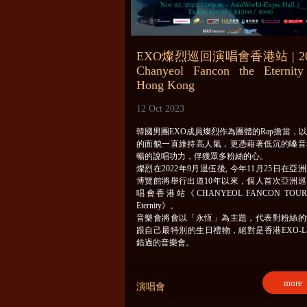
EXO燦烈巡回演唱會香港站 | 20
Chanyeol Fancon the Eternity
Hong Kong
12 Oct 2023
韓國男團EXO成員燦烈作為團體的Rap擔當，
的面貌一直維持高人氣，更憑藉著低沉的嗓音
暢的說唱功力，俘獲眾多粉絲的心。
燦烈在2022年9月退伍後, 今年11月25日在亞
博覽館將舉行出道10年以來，個人首次亞洲巡
唱會香港站《CHANYEOL FANCON TOUR 
Eternity》。
音樂會將會以「永恆」為主題，代表對粉絲的
跟自己最特別的生日禮物，絕對是香港EXO-
錯過的音樂會。
more
演唱會