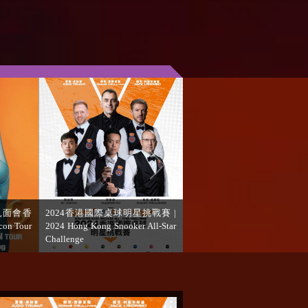
港站 |
Whitney 全息演唱會香港站 2023
e ‘YOUR
｜An Evening with Whitney - The
Hologram Concert