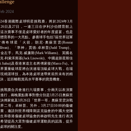
allenge
Feb 2024
024香港國際桌球明星挑戰賽」將於2024年3月
、26日及27日，一連三日在伊利沙伯體育館上
。這次賽事不僅是桌球愛好者的年度盛宴，也是
港體育界的一大亮點。參賽球手包括7屆世界冠軍
傳奇球星「火箭」朗尼‧奧蘇里雲(Ronnie
ullivan)、「準神」賈德‧卓林普(Judd Trump)、
金左手」馬克‧威廉斯(Mark Williams)、英國名
克‧利索禾斯基(Jack Lisowski)、中國超新星斯佳
i Jiahui)及香港東道主名將傅家俊(Marco Fu)。6
世界重量級球星將合演連場頂級桌球大戰，在場
展現精湛球技，為本港桌球迷帶來前所未有的精
對決，近距離觀賞高水平賽事的寶貴機會。
次挑戰賽合共會進行六場賽事，分兩天以表演賽
進行，兩晚重點賽事對壘分別是3月25日奧蘇里
決傅家俊及3月26日「世界一哥」奧蘇里雲決戰
界二哥」卓林普。另外，3月27日10:00的傷健
球賽，邀請到世界殘障斯諾克協會的中國大使陳
先生和香港傷健桌球協會的林啟明先生進行表演
，希望提高大眾對傷健桌球運動員的認識，提升
港桌球的關注度。