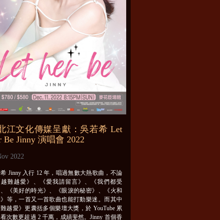
北江文化傳媒呈獻：吳若希 Let
r Be Jinny 演唱會 2022
Nov 2022
希 Jinny 入行 12 年，唱過無數大熱歌曲，不論
《越難越愛》、《愛我請留言》、《我們都受
》、《美好的時光》、《眼淚的秘密》、《火和
柴》等，一首又一首歌曲也能打動樂迷。而其中
難越愛》更囊括多個樂壇大獎，於 YouTube 累
看次數更超過 2 千萬，成績斐然。Jinny 首個香