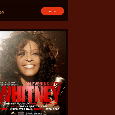
more
唱會