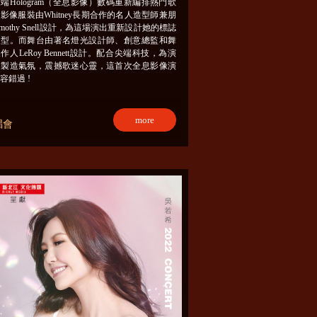
端Hologram（全息影像）數碼重新編排熱門歌
影像服裝由Whitney長期合作的名人造型師兼朋
imothy Snell設計，為這場演出重新設計她的標誌
造型。而舞台由著名燈光設計師、創意總監和舞
作人LeRoy Bennett設計。配合尖端科技，為演
會製造氣氛，震撼歌迷心靈，這首次全息影像演
容錯過 !
more
唱會