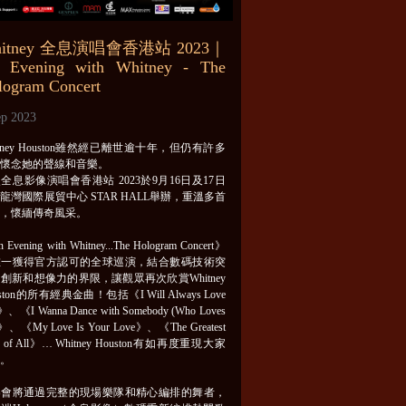
hitney 全息演唱會香港站 2023｜
 Evening with Whitney - The
logram Concert
ep 2023
itney Houston雖然經已離世逾十年，但仍有許多
迷懷念她的聲線和音樂。
全息影像演唱會香港站 2023於9月16日及17日
龍灣國際展貿中心 STAR HALL舉辦，重溫多首
曲，懷緬傳奇風采。
Evening with Whitney...The Hologram Concert》
唯一獲得官方認可的全球巡演，結合數碼技術突
創新和想像力的界限，讓觀眾再次欣賞Whitney
ston的所有經典金曲！包括《I Will Always Love
》、《I Wanna Dance with Somebody (Who Loves
》、《My Love Is Your Love》、《The Greatest
e of All》… Whitney Houston有如再度重現大家
前。
樂會將通過完整的現場樂隊和精心編排的舞者，