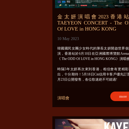
金太妍演唱會2023香港
TAEYEON CONCERT - The 
Of LOVE in HONG KONG
10 May 2023
韓國國民女團少女時代的隊長太妍開啟世界個
演，香港站於6月10日在亞洲國際博覽館Aren
《 The ODD Of LOVE in HONG KONG》演唱
時隔5年太妍再次來到香港，相信會有更精彩
出，十分期待！5月18日Citi信用卡客戶優先訂
月23日公開發售，各位歌迷絶不可錯過!
more
演唱會