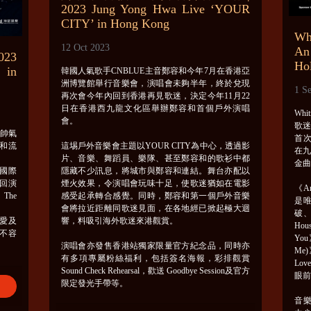
2023 Jung Yong Hwa Live ‘YOUR
CITY’ in Hong Kong
W
12 Oct 2023
An
23
Ho
 in
韓國人氣歌手CNBLUE主音鄭容和今年7月在香港亞
洲博覽館舉行音樂會，演唱會未夠半年，終於兌現
1 S
再次會今年內回到香港再見歌迷，決定今年11月22
日在香港西九龍文化區舉辦鄭容和首個戶外演唱
Wh
會。
歌
以帥氣
首次
和流
這埸戶外音樂會主題以YOUR CITY為中心，透過影
在九
片、音樂、舞蹈員、樂隊、甚至鄭容和的歌衫中都
金
洲國際
隱藏不少訊息，將城市與鄭容和連結。舞台亦配以
回演
煙火效果，令演唱會玩味十足，使歌迷猶如在電影
《An 
The
感受起承轉合感覺。同時，鄭容和第一個戶外音樂
是
會將拉近距離同歌迷見面，在各地經已掀起極大迴
破、
愛及
響，料吸引海外歌迷來港觀賞。
Hou
L不容
You
演唱會亦發售香港站獨家限量官方紀念品，同時亦
Me)
有多項專屬粉絲福利，包括簽名海報，彩排觀賞
Lov
Sound Check Rehearsal，歡送 Goodbye Session及官方
眼
限定發光手帶等。
音