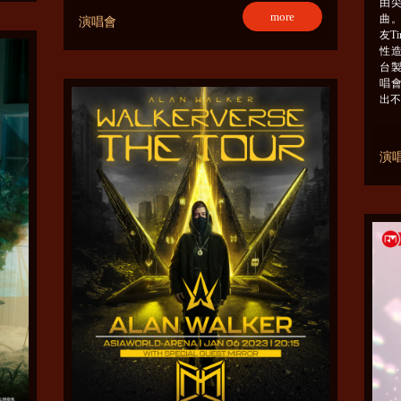
由尖
more
曲。
演唱會
友T
性
台製
唱
出不
演