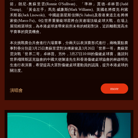
箭」朗尼‧奧蘇里雲(Ronnie O'Sullivan)、「準神」賈德‧卓林普(Judd
Trump)、「黃金左手」馬克‧威廉斯(Mark Williams)、英國名將傑克‧利索
禾斯基(Jack Lisowski)、中國超新星斯佳輝(Si Jiahui)及香港東道主名將傅
家俊(Marco Fu)。6位世界重量級球星將合演連場頂級桌球大戰，在場上
展現精湛球技，為本港桌球迷帶來前所未有的精彩對決，近距離觀賞高水
平賽事的寶貴機會。
本次挑戰賽合共會進行六場賽事，分兩天以表演賽形式進行，兩晚重點賽
事對壘分別是3月25日奧蘇里雲對決傅家俊及3月26日「世界一哥」奧蘇里
雲決戰「世界二哥」卓林普。另外，3月27日10:00的傷健桌球賽，邀請到
世界殘障斯諾克協會的中國大使陳達先生和香港傷健桌球協會的林啟明先
生進行表演賽，希望提高大眾對傷健桌球運動員的認識，提升本港桌球的
關注度。
more
演唱會