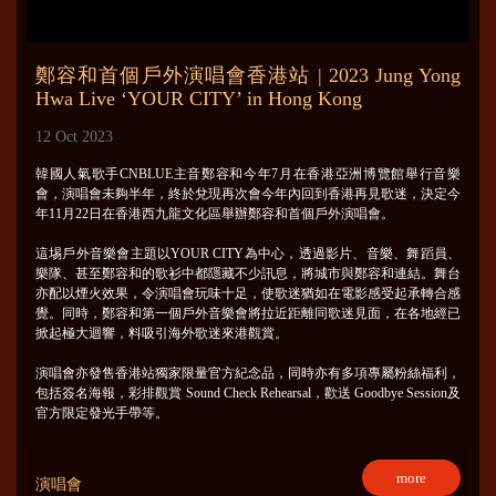
鄭容和首個戶外演唱會香港站 | 2023 Jung Yong
Hwa Live ‘YOUR CITY’ in Hong Kong
12 Oct 2023
韓國人氣歌手CNBLUE主音鄭容和今年7月在香港亞洲博覽館舉行音樂
會，演唱會未夠半年，終於兌現再次會今年內回到香港再見歌迷，決定今
年11月22日在香港西九龍文化區舉辦鄭容和首個戶外演唱會。
這埸戶外音樂會主題以YOUR CITY為中心，透過影片、音樂、舞蹈員、
樂隊、甚至鄭容和的歌衫中都隱藏不少訊息，將城市與鄭容和連結。舞台
亦配以煙火效果，令演唱會玩味十足，使歌迷猶如在電影感受起承轉合感
覺。同時，鄭容和第一個戶外音樂會將拉近距離同歌迷見面，在各地經已
掀起極大迴響，料吸引海外歌迷來港觀賞。
演唱會亦發售香港站獨家限量官方紀念品，同時亦有多項專屬粉絲福利，
包括簽名海報，彩排觀賞 Sound Check Rehearsal，歡送 Goodbye Session及
官方限定發光手帶等。
more
演唱會