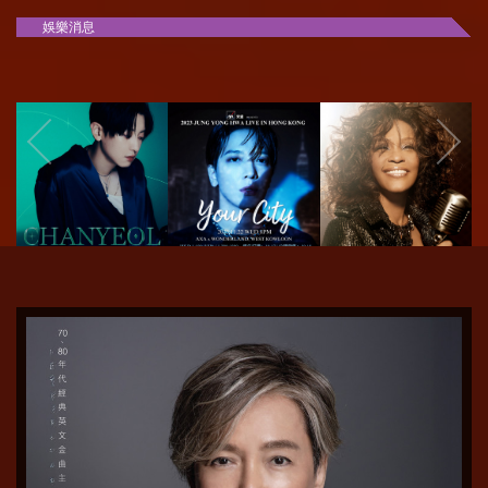
娛樂消息
EXO燦烈巡回演唱會
鄭容和首個戶外演唱
Whitney 全息演唱會
香港站 | 2023
會香港站 | 2023 Jung
香港站 2023｜An
Chanyeol Fancon the
Yong Hwa Live
Evening with
Eternity in Hong
‘YOUR CITY’ in
Whitney - The
Kong
Hong Kong
Hologram Concert