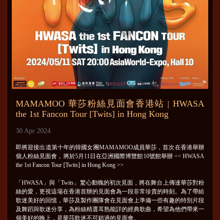
MAMAMOO 華莎粉絲見面會香港站 | HWASA
the 1st Fancon Tour [Twits] in Hong Kong
30 Apr 2024
即將迎接出道第十年的韓國女團MAMAMOO成員華莎，首次在香港舉辦
個人粉絲見面會，將於5月11日在亞洲國際博覽館10號館舉辦 << HWASA
the 1st Fancon Tour [Twits] in Hong Kong >>
「HWASA」與「Twits」驚心動魄的初次見面，將在舞台上傳達華莎對粉
絲的愛，更視這場在香港首辦的見面會為一段非常珍貴的時刻。為了帶給
歌迷美好的回憶，華莎及製作團隊會在見面會上準備一些有趣的特別片段
及舞蹈與歌迷分享，為粉絲精選耳熟能詳的經典歌曲，希望為他們帶來一
個美好的晚上，是華莎歌迷不可錯過的見面會。