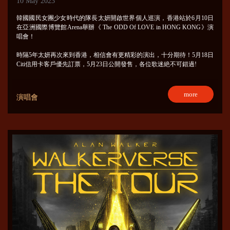
10 May 2023
韓國國民女團少女時代的隊長太妍開啟世界個人巡演，香港站於6月10日
在亞洲國際博覽館Arena舉辦《 The ODD Of LOVE in HONG KONG》演
唱會！
時隔5年太妍再次來到香港，相信會有更精彩的演出，十分期待！5月18日
Citi信用卡客戶優先訂票，5月23日公開發售，各位歌迷絶不可錯過!
more
演唱會