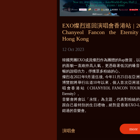
EXO燦烈巡回演唱會香港站 | 20
Chanyeol Fancon the Eternity
Hong Kong
12 Oct 2023
韓國男團EXO成員燦烈作為團體的Rap擔當，
的面貌一直維持高人氣，更憑藉著低沉的嗓音
暢的說唱功力，俘獲眾多粉絲的心。
燦烈在2022年9月退伍後, 今年11月25日在亞
博覽館將舉行出道10年以來，個人首次亞洲巡
唱會香港站《CHANYEOL FANCON TOUR 
Eternity》。
音樂會將會以「永恆」為主題，代表對粉絲的
跟自己最特別的生日禮物，絕對是香港EXO-
錯過的音樂會。
more
演唱會