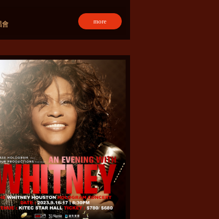
more
唱會