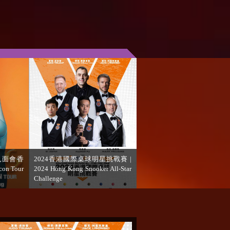
港站 |
Whitney 全息演唱會香港站 2023
e ‘YOUR
｜An Evening with Whitney - The
Hologram Concert