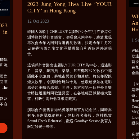
2023 Jung Yong Hwa Live ‘YOUR
CITY’ in Hong Kong
W
12 Oct 2023
An
23
Ho
 in
韓國人氣歌手CNBLUE主音鄭容和今年7月在香港亞
洲博覽館舉行音樂會，演唱會未夠半年，終於兌現
1 S
再次會今年內回到香港再見歌迷，決定今年11月22
日在香港西九龍文化區舉辦鄭容和首個戶外演唱
Wh
會。
歌
以帥氣
首次
和流
這埸戶外音樂會主題以YOUR CITY為中心，透過影
在九
片、音樂、舞蹈員、樂隊、甚至鄭容和的歌衫中都
金
洲國際
隱藏不少訊息，將城市與鄭容和連結。舞台亦配以
回演
煙火效果，令演唱會玩味十足，使歌迷猶如在電影
《An 
The
感受起承轉合感覺。同時，鄭容和第一個戶外音樂
是
會將拉近距離同歌迷見面，在各地經已掀起極大迴
破、
愛及
響，料吸引海外歌迷來港觀賞。
Hou
L不容
You
演唱會亦發售香港站獨家限量官方紀念品，同時亦
Me)
有多項專屬粉絲福利，包括簽名海報，彩排觀賞
Lov
Sound Check Rehearsal，歡送 Goodbye Session及官方
眼
限定發光手帶等。
音