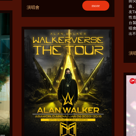
由尖
more
曲。
演唱會
友T
性
台製
唱
出不
演