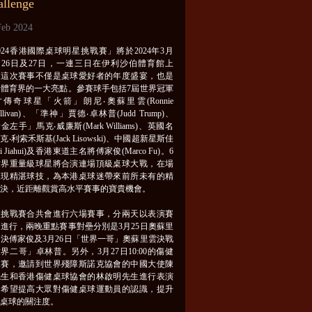
allenge
Feb 2024
024香港國際桌球明星挑戰賽」將於2024年3月
、26日及27日，一連三日在伊利沙伯體育館上
。這次賽事不僅是桌球愛好者的年度盛宴，也是
港體育界的一大亮點。參賽球手包括7屆世界冠軍
傳奇球星「火箭」朗尼‧奧蘇里雲(Ronnie
ullivan)、「準神」賈德‧卓林普(Judd Trump)、
金左手」馬克‧威廉斯(Mark Williams)、英國名
克‧利索禾斯基(Jack Lisowski)、中國超新星斯佳
i Jiahui)及香港東道主名將傅家俊(Marco Fu)。6
世界重量級球星將合演連場頂級桌球大戰，在場
展現精湛球技，為本港桌球迷帶來前所未有的精
對決，近距離觀賞高水平賽事的寶貴機會。
次挑戰賽合共會進行六場賽事，分兩天以表演賽
進行，兩晚重點賽事對壘分別是3月25日奧蘇里
決傅家俊及3月26日「世界一哥」奧蘇里雲決戰
界二哥」卓林普。另外，3月27日10:00的傷健
球賽，邀請到世界殘障斯諾克協會的中國大使陳
先生和香港傷健桌球協會的林啟明先生進行表演
，希望提高大眾對傷健桌球運動員的認識，提升
港桌球的關注度。