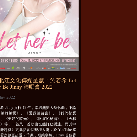
北江文化傳媒呈獻：吳若希 Let
r Be Jinny 演唱會 2022
Nov 2022
希 Jinny 入行 12 年，唱過無數大熱歌曲，不論
《越難越愛》、《愛我請留言》、《我們都受
》、《美好的時光》、《眼淚的秘密》、《火和
柴》等，一首又一首歌曲也能打動樂迷。而其中
難越愛》更囊括多個樂壇大獎，於 YouTube 累
看次數更超過 2 千萬，成績斐然。Jinny 首個香