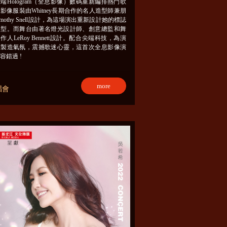
端Hologram（全息影像）數碼重新編排熱門歌
影像服裝由Whitney長期合作的名人造型師兼朋
imothy Snell設計，為這場演出重新設計她的標誌
造型。而舞台由著名燈光設計師、創意總監和舞
作人LeRoy Bennett設計。配合尖端科技，為演
會製造氣氛，震撼歌迷心靈，這首次全息影像演
容錯過 !
more
唱會