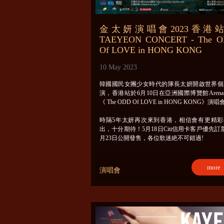
金太妍演唱會2023香港
TAEYEON CONCERT - The 
Of LOVE in HONG KONG
10 May 2023
韓國國民女團少女時代的隊長太妍開啟世界個
演，香港站於6月10日在亞洲國際博覽館Aren
《 The ODD Of LOVE in HONG KONG》演唱
時隔5年太妍再次來到香港，相信會有更精彩
出，十分期待！5月18日Citi信用卡客戶優先訂
月23日公開發售，各位歌迷絶不可錯過!
more
演唱會