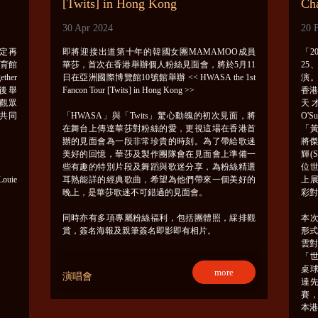
[Twits] in Hong Kong
Ch
30 Apr 2024
20 
決定再
即將迎接出道第十年的韓國女團MAMAMOO成員
「2
體育館
華莎，首次在香港舉辦個人粉絲見面會，將於5月11
25
her
日在亞洲國際博覽館10號館舉辦 << HWASA the 1st
演
節後舉
Fancon Tour [Twits] in Hong Kong >>
香
位觀眾
天才
共同
「HWASA」與「Twits」驚心動魄的初次見面，將
O'S
在舞台上傳達華莎對粉絲的愛，更視這場在香港首
「黃
辦的見面會為一段非常珍貴的時刻。為了帶給歌迷
將傑
美好的回憶，華莎及製作團隊會在見面會上準備一
輝(S
些有趣的特別片段及舞蹈與歌迷分享，為粉絲精選
位
Louie
耳熟能詳的經典歌曲，希望為他們帶來一個美好的
上
晚上，是華莎歌迷不可錯過的見面會。
彩
同時亦有多項專屬粉絲福利，包括團體照，綵排觀
本
賞，簽名海報及親筆簽名即影即有相片。
形式
雲對
「世
桌
more
演唱會
達
賽
本