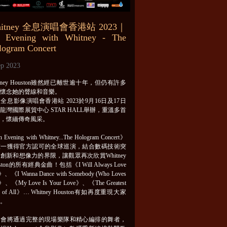
hitney 全息演唱會香港站 2023｜
 Evening with Whitney - The
logram Concert
ep 2023
itney Houston雖然經已離世逾十年，但仍有許多
迷懷念她的聲線和音樂。
全息影像演唱會香港站 2023於9月16日及17日
龍灣國際展貿中心 STAR HALL舉辦，重溫多首
曲，懷緬傳奇風采。
Evening with Whitney...The Hologram Concert》
唯一獲得官方認可的全球巡演，結合數碼技術突
創新和想像力的界限，讓觀眾再次欣賞Whitney
ston的所有經典金曲！包括《I Will Always Love
》、《I Wanna Dance with Somebody (Who Loves
》、《My Love Is Your Love》、《The Greatest
e of All》… Whitney Houston有如再度重現大家
前。
樂會將通過完整的現場樂隊和精心編排的舞者，