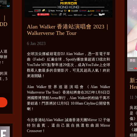
站｜
ODD
Alan Walker 香港站演唱會 2023｜
Walkerverse The Tour
6 Jan 2023
人巡
全球頂尖挪威籍電音DJ Alan Walker，憑一首電子單
a舉辦
曲《Faded》紅遍全球，Spotify播放量超過13億次和
會！
YouTube MV點擊率達29億次，成為YouTube上全球
觀看人數最多的音樂影片，可見其超高人氣！終於
的演
來港開騷！
票，5
新
He
Alan Walker世界巡迴演唱會《Alan Walker
Walkerverse The Tour》香港站將會在2023年1月6日亞
11 
洲國際博覽館Arena舉行，Alan Walker的粉絲千萬不
要錯過！門票將於12月9日 10:00am Cityline公開發售
吳若
喇！
是
傷
今次香港站Alan Walker 誠邀香港天團Mirror 12 子做
火
特別嘉賓，還自己親自挑選歌曲跟Mirror
《越
Crossover！
積觀