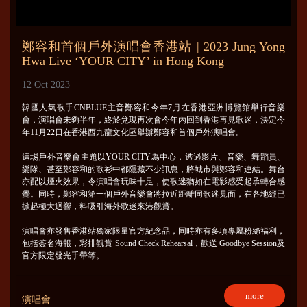
鄭容和首個戶外演唱會香港站 | 2023 Jung Yong
Hwa Live ‘YOUR CITY’ in Hong Kong
12 Oct 2023
韓國人氣歌手CNBLUE主音鄭容和今年7月在香港亞洲博覽館舉行音樂
會，演唱會未夠半年，終於兌現再次會今年內回到香港再見歌迷，決定今
年11月22日在香港西九龍文化區舉辦鄭容和首個戶外演唱會。
這埸戶外音樂會主題以YOUR CITY為中心，透過影片、音樂、舞蹈員、
樂隊、甚至鄭容和的歌衫中都隱藏不少訊息，將城市與鄭容和連結。舞台
亦配以煙火效果，令演唱會玩味十足，使歌迷猶如在電影感受起承轉合感
覺。同時，鄭容和第一個戶外音樂會將拉近距離同歌迷見面，在各地經已
掀起極大迴響，料吸引海外歌迷來港觀賞。
演唱會亦發售香港站獨家限量官方紀念品，同時亦有多項專屬粉絲福利，
包括簽名海報，彩排觀賞 Sound Check Rehearsal，歡送 Goodbye Session及
官方限定發光手帶等。
more
演唱會