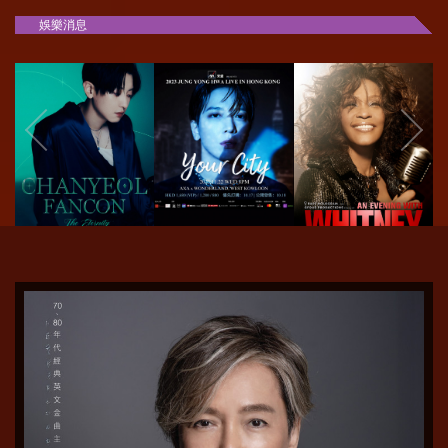
娛樂消息
EXO燦烈巡回演唱會
鄭容和首個戶外演唱
Whitney 全息演唱會
香港站 | 2023
會香港站 | 2023 Jung
香港站 2023｜An
Chanyeol Fancon the
Yong Hwa Live
Evening with
Eternity in Hong
‘YOUR CITY’ in
Whitney - The
Kong
Hong Kong
Hologram Concert