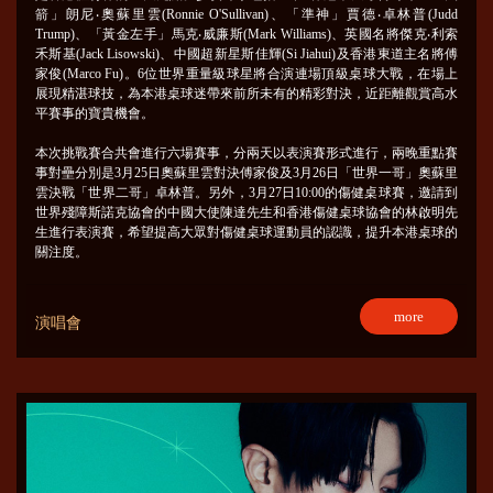
箭」朗尼‧奧蘇里雲(Ronnie O'Sullivan)、「準神」賈德‧卓林普(Judd
Trump)、「黃金左手」馬克‧威廉斯(Mark Williams)、英國名將傑克‧利索
禾斯基(Jack Lisowski)、中國超新星斯佳輝(Si Jiahui)及香港東道主名將傅
家俊(Marco Fu)。6位世界重量級球星將合演連場頂級桌球大戰，在場上
展現精湛球技，為本港桌球迷帶來前所未有的精彩對決，近距離觀賞高水
平賽事的寶貴機會。
本次挑戰賽合共會進行六場賽事，分兩天以表演賽形式進行，兩晚重點賽
事對壘分別是3月25日奧蘇里雲對決傅家俊及3月26日「世界一哥」奧蘇里
雲決戰「世界二哥」卓林普。另外，3月27日10:00的傷健桌球賽，邀請到
世界殘障斯諾克協會的中國大使陳達先生和香港傷健桌球協會的林啟明先
生進行表演賽，希望提高大眾對傷健桌球運動員的認識，提升本港桌球的
關注度。
more
演唱會