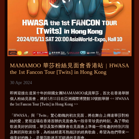
MAMAMOO 華莎粉絲見面會香港站 | HWASA
the 1st Fancon Tour [Twits] in Hong Kong
30 Apr 2024
即將迎接出道第十年的韓國女團MAMAMOO成員華莎，首次在香港舉辦
個人粉絲見面會，將於5月11日在亞洲國際博覽館10號館舉辦 << HWASA
the 1st Fancon Tour [Twits] in Hong Kong >>
「HWASA」與「Twits」驚心動魄的初次見面，將在舞台上傳達華莎對粉
絲的愛，更視這場在香港首辦的見面會為一段非常珍貴的時刻。為了帶給
歌迷美好的回憶，華莎及製作團隊會在見面會上準備一些有趣的特別片段
及舞蹈與歌迷分享，為粉絲精選耳熟能詳的經典歌曲，希望為他們帶來一
個美好的晚上，是華莎歌迷不可錯過的見面會。