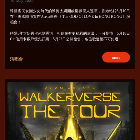
10 May 2023
韓國國民女團少女時代的隊長太妍開啟世界個人巡演，香港站於6月10日
在亞洲國際博覽館Arena舉辦《 The ODD Of LOVE in HONG KONG》演
唱會！
時隔5年太妍再次來到香港，相信會有更精彩的演出，十分期待！5月18日
Citi信用卡客戶優先訂票，5月23日公開發售，各位歌迷絶不可錯過!
more
演唱會